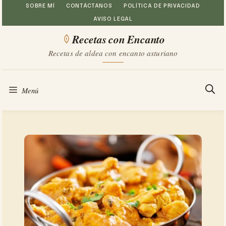
Saltar
SOBRE MÍ
CONTÁCTANOS
POLÍTICA DE PRIVACIDAD
AVISO LEGAL
al
Recetas con Encanto
contenido
Recetas de aldea con encanto asturiano
Menú