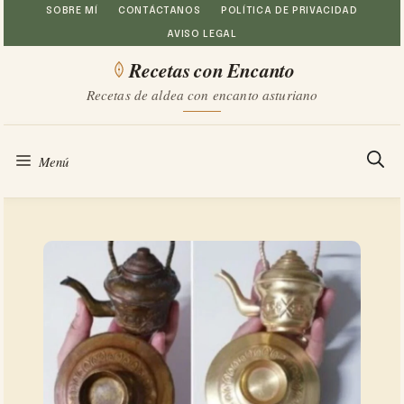
Saltar
SOBRE MÍ
CONTÁCTANOS
POLÍTICA DE PRIVACIDAD
AVISO LEGAL
al
Recetas con Encanto
contenido
Recetas de aldea con encanto asturiano
Menú