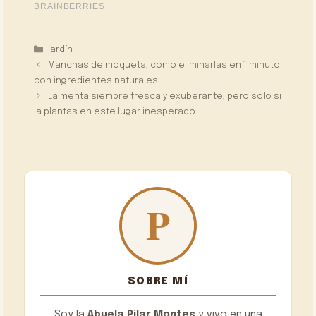
Categorías
jardín
Manchas de moqueta, cómo eliminarlas en 1 minuto
con ingredientes naturales
La menta siempre fresca y exuberante, pero sólo si
la plantas en este lugar inesperado
SOBRE MÍ
Soy la
Abuela Pilar Montes
y vivo en una