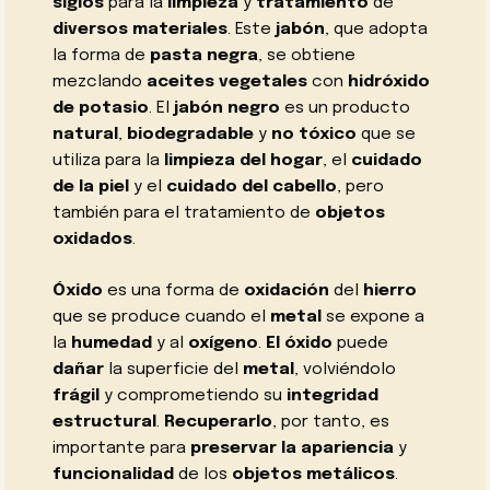
siglos
para la
limpieza
y
tratamiento
de
diversos materiales
. Este
jabón
, que adopta
la forma de
pasta negra
, se obtiene
mezclando
aceites vegetales
con
hidróxido
de potasio
. El
jabón negro
es un producto
natural
,
biodegradable
y
no tóxico
que se
utiliza para la
limpieza del hogar
, el
cuidado
de la piel
y el
cuidado del cabello
, pero
también para el tratamiento de
objetos
oxidados
.
Óxido
es una forma de
oxidación
del
hierro
que se produce cuando el
metal
se expone a
la
humedad
y al
oxígeno
.
El óxido
puede
dañar
la superficie del
metal
, volviéndolo
frágil
y comprometiendo su
integridad
estructural
.
Recuperarlo
, por tanto, es
importante para
preservar la apariencia
y
funcionalidad
de los
objetos metálicos
.