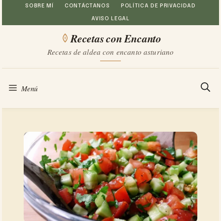
Saltar
SOBRE MÍ
CONTÁCTANOS
POLÍTICA DE PRIVACIDAD
AVISO LEGAL
al
Recetas con Encanto
contenido
Recetas de aldea con encanto asturiano
Menú