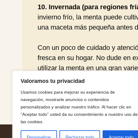
10. Invernada (para regiones frí
invierno frío, la menta puede culti
una maceta más pequeña antes de l
Con un poco de cuidado y atenció
fresca en su hogar. No dude en ex
utilizar la menta en una gran vari
Valoramos tu privacidad
Usamos cookies para mejorar su experiencia de
Categorías
jardín
navegación, mostrarle anuncios o contenidos
Aprende a cultivar aguacates en macetas para no t
7 hermosas plantas aromáticas para tener en el ba
personalizados y analizar nuestro tráfico. Al hacer clic en
“Aceptar todo” usted da su consentimiento a nuestro uso de
las cookies.
Personalizar
Rechazar todo
Aceptar todo