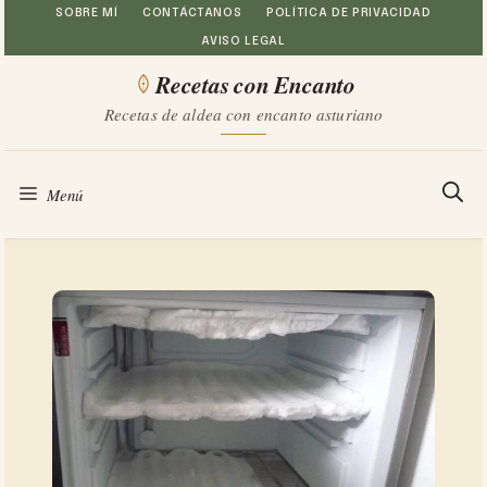
Saltar
SOBRE MÍ
CONTÁCTANOS
POLÍTICA DE PRIVACIDAD
AVISO LEGAL
al
Recetas con Encanto
contenido
Recetas de aldea con encanto asturiano
Menú