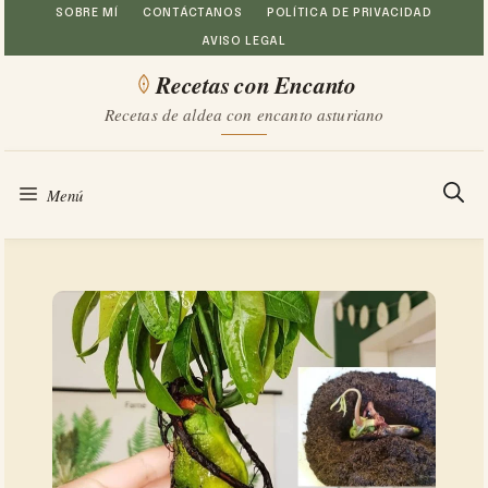
Saltar
SOBRE MÍ
CONTÁCTANOS
POLÍTICA DE PRIVACIDAD
AVISO LEGAL
al
Recetas con Encanto
contenido
Recetas de aldea con encanto asturiano
Menú