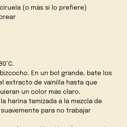
iruela (o más si lo prefiere)
orear
80°C.
izcocho. En un bol grande, bate los
l extracto de vainilla hasta que
ieran un color más claro.
a harina tamizada a la mezcla de
r suavemente para no trabajar