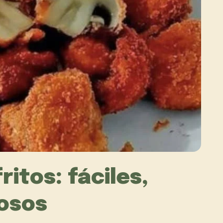
itos: fáciles,
rosos