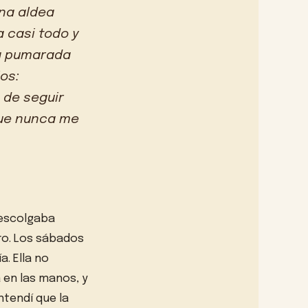
una aldea
 casi todo y
 la pumarada
los:
 de seguir
que nunca me
descolgaba
ro. Los sábados
a. Ella no
 en las manos, y
ntendí que la