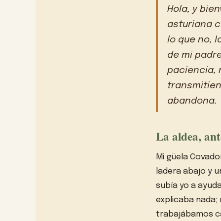
Hola, y bie
asturiana c
lo que no, 
de mi padre
paciencia, 
transmitie
abandona.
La aldea, ant
Mi güela Covadon
ladera abajo y 
subía yo a ayudar
explicaba nada; 
trabajábamos cal