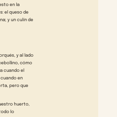
esto en la
s: el queso de
a; y un culín de
rqués, y al lado
 cebollino, cómo
ta cuando el
e cuando en
erta, pero que
uestro huerto,
todo lo