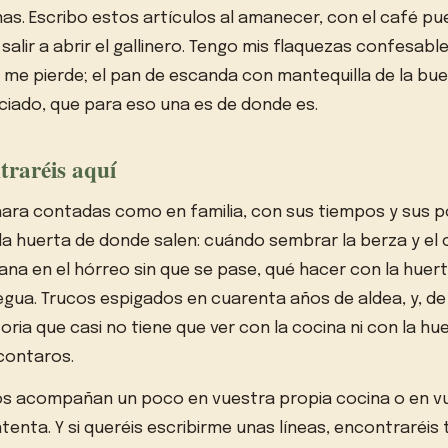
nas. Escribo estos artículos al amanecer, con el café pu
salir a abrir el gallinero. Tengo mis flaquezas confesable
 me pierde; el pan de escanda con mantequilla de la buen
ciado, que para eso una es de donde es.
traréis aquí
ara contadas como en familia, con sus tiempos y sus po
la huerta de donde salen: cuándo sembrar la berza y el
na en el hórreo sin que se pase, qué hacer con la huer
egua. Trucos espigados en cuarenta años de aldea, y, d
oria que casi no tiene que ver con la cocina ni con la hu
contaros.
 os acompañan un poco en vuestra propia cocina o en v
enta. Y si queréis escribirme unas líneas, encontraréis 