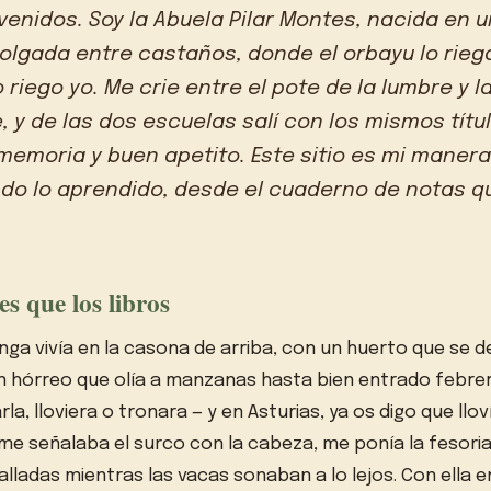
nvenidos. Soy la Abuela Pilar Montes, nacida en 
olgada entre castaños, donde el orbayu lo riega
lo riego yo. Me crie entre el pote de la lumbre y
, y de las dos escuelas salí con los mismos títu
memoria y buen apetito. Este sitio es mi manera
ndo lo aprendido, desde el cuaderno de notas 
es que los libros
ga vivía en la casona de arriba, con un huerto que se 
un hórreo que olía a manzanas hasta bien entrado febre
la, lloviera o tronara — y en Asturias, ya os digo que lloví
me señalaba el surco con la cabeza, me ponía la fesoria
ladas mientras las vacas sonaban a lo lejos. Con ella e