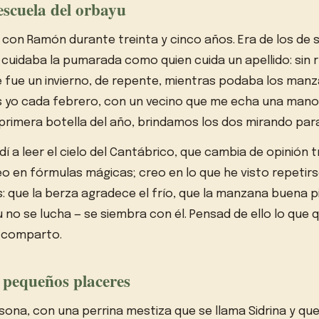
escuela del orbayu
 con Ramón durante treinta y cinco años. Era de los de s
 cuidaba la pumarada como quien cuida un apellido: sin r
fue un invierno, de repente, mientras podaba los manza
 yo cada febrero, con un vecino que me echa una mano, 
rimera botella del año, brindamos los dos mirando para 
 a leer el cielo del Cantábrico, que cambia de opinión 
o en fórmulas mágicas; creo en lo que he visto repetir
 que la berza agradece el frío, que la manzana buena pi
 no se lucha — se siembra con él. Pensad de ello lo que 
o comparto.
s pequeños placeres
asona, con una perrina mestiza que se llama Sidrina y qu