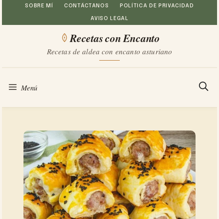
Saltar
SOBRE MÍ
CONTÁCTANOS
POLÍTICA DE PRIVACIDAD
AVISO LEGAL
al
Recetas con Encanto
contenido
Recetas de aldea con encanto asturiano
Menú