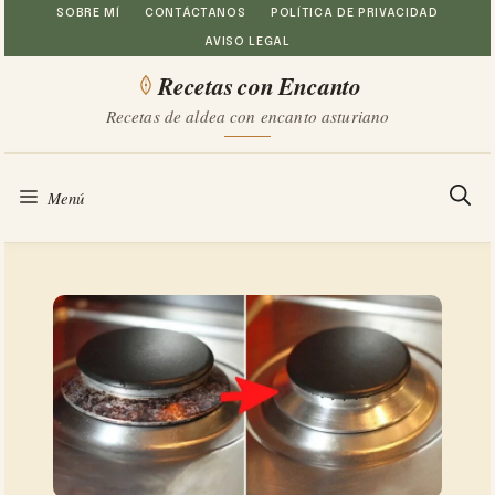
Saltar
SOBRE MÍ
CONTÁCTANOS
POLÍTICA DE PRIVACIDAD
AVISO LEGAL
al
Recetas con Encanto
contenido
Recetas de aldea con encanto asturiano
Menú