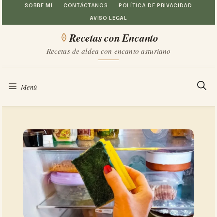
Saltar
SOBRE MÍ
CONTÁCTANOS
POLÍTICA DE PRIVACIDAD
AVISO LEGAL
al
Recetas con Encanto
contenido
Recetas de aldea con encanto asturiano
Menú