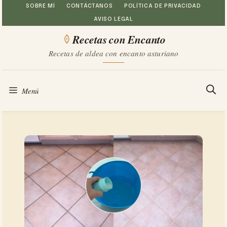
Saltar
SOBRE MÍ
CONTÁCTANOS
POLÍTICA DE PRIVACIDAD
AVISO LEGAL
al
Recetas con Encanto
contenido
Recetas de aldea con encanto asturiano
Menú