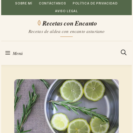
Saltar
SOBRE MÍ
CONTÁCTANOS
POLÍTICA DE PRIVACIDAD
AVISO LEGAL
al
Recetas con Encanto
contenido
Recetas de aldea con encanto asturiano
Menú