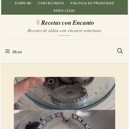
Saltar
SOBRE MÍ
CONTÁCTANOS
POLÍTICA DE PRIVACIDAD
AVISO LEGAL
al
Recetas con Encanto
contenido
Recetas de aldea con encanto asturiano
Menú