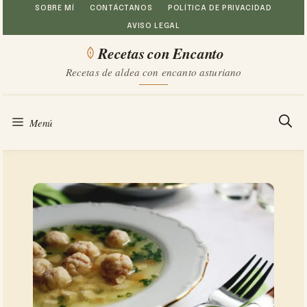
Saltar
SOBRE MÍ
CONTÁCTANOS
POLÍTICA DE PRIVACIDAD
AVISO LEGAL
al
Recetas con Encanto
contenido
Recetas de aldea con encanto asturiano
Menú