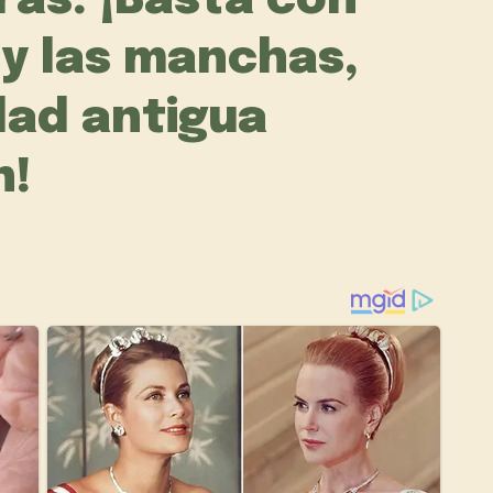
ras: ¡Basta con
 y las manchas,
dad antigua
n!