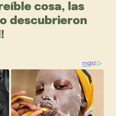
eíble cosa, las
lo descubrieron
!