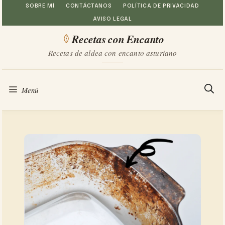
Saltar
SOBRE MÍ
CONTÁCTANOS
POLÍTICA DE PRIVACIDAD
AVISO LEGAL
al
Recetas con Encanto
contenido
Recetas de aldea con encanto asturiano
Menú