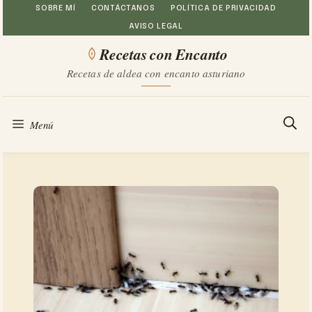
Saltar
SOBRE MÍ
CONTÁCTANOS
POLÍTICA DE PRIVACIDAD
AVISO LEGAL
al
Recetas con Encanto
contenido
Recetas de aldea con encanto asturiano
Menú