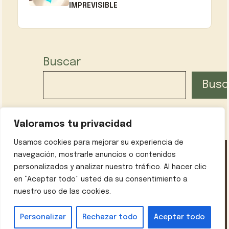
IMPREVISIBLE
Buscar
Busc
Valoramos tu privacidad
Usamos cookies para mejorar su experiencia de
navegación, mostrarle anuncios o contenidos
personalizados y analizar nuestro tráfico. Al hacer clic
Política de privacidad
Contáctanos
Sobre mí
en “Aceptar todo” usted da su consentimiento a
Aviso legal
nuestro uso de las cookies.
© 2026 Recetas con Encanto
• Creado con
GeneratePress
Personalizar
Rechazar todo
Aceptar todo