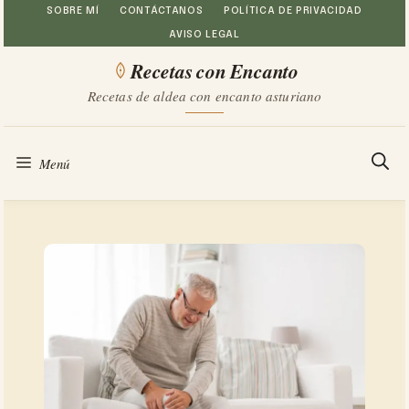
Saltar
SOBRE MÍ
CONTÁCTANOS
POLÍTICA DE PRIVACIDAD
AVISO LEGAL
al
Recetas con Encanto
contenido
Recetas de aldea con encanto asturiano
Menú