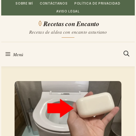
Saltar
SOBRE MÍ
CONTÁCTANOS
POLÍTICA DE PRIVACIDAD
AVISO LEGAL
al
Recetas con Encanto
contenido
Recetas de aldea con encanto asturiano
Menú