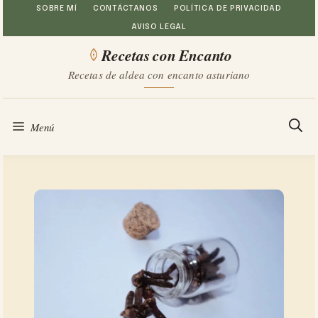
Saltar
SOBRE MÍ
CONTÁCTANOS
POLÍTICA DE PRIVACIDAD
AVISO LEGAL
al
Recetas con Encanto
contenido
Recetas de aldea con encanto asturiano
Menú