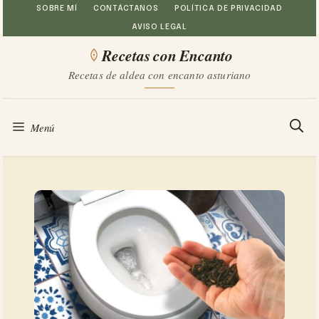
Saltar
SOBRE MÍ
CONTÁCTANOS
POLÍTICA DE PRIVACIDAD
AVISO LEGAL
al
Recetas con Encanto
contenido
Recetas de aldea con encanto asturiano
Menú