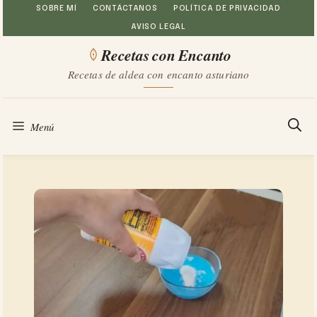
Saltar
SOBRE MÍ
CONTÁCTANOS
POLÍTICA DE PRIVACIDAD
AVISO LEGAL
al
Recetas con Encanto
contenido
Recetas de aldea con encanto asturiano
Menú