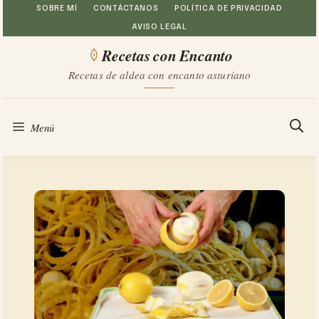
Saltar
SOBRE MÍ
CONTÁCTANOS
POLÍTICA DE PRIVACIDAD
AVISO LEGAL
al
Recetas con Encanto
contenido
Recetas de aldea con encanto asturiano
Menú