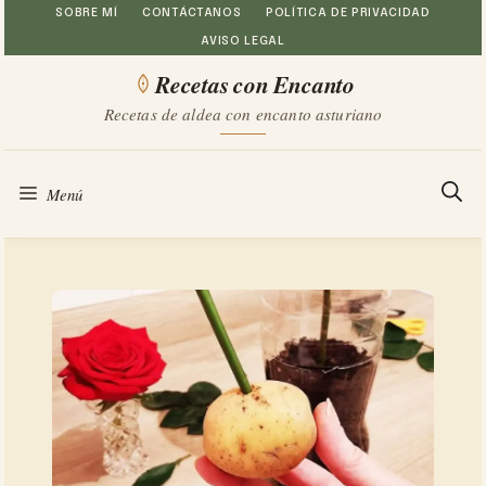
Saltar
SOBRE MÍ
CONTÁCTANOS
POLÍTICA DE PRIVACIDAD
AVISO LEGAL
al
Recetas con Encanto
contenido
Recetas de aldea con encanto asturiano
Menú