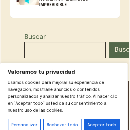
IMPREVISIBLE
Buscar
Busc
Valoramos tu privacidad
Usamos cookies para mejorar su experiencia de
navegación, mostrarle anuncios o contenidos
personalizados y analizar nuestro tráfico. Al hacer clic
Política de privacidad
Contáctanos
Sobre mí
en “Aceptar todo” usted da su consentimiento a
Aviso legal
nuestro uso de las cookies.
© 2026 Recetas con Encanto
• Creado con
GeneratePress
Personalizar
Rechazar todo
Aceptar todo