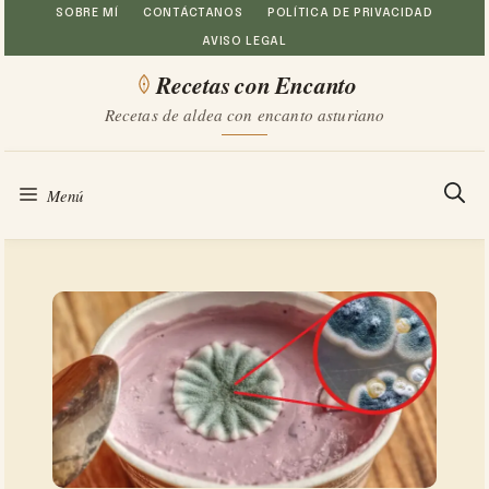
Saltar
SOBRE MÍ
CONTÁCTANOS
POLÍTICA DE PRIVACIDAD
AVISO LEGAL
al
Recetas con Encanto
contenido
Recetas de aldea con encanto asturiano
Menú