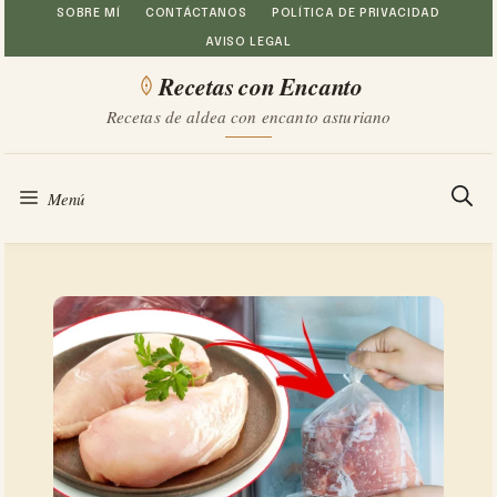
Saltar
SOBRE MÍ
CONTÁCTANOS
POLÍTICA DE PRIVACIDAD
AVISO LEGAL
al
Recetas con Encanto
contenido
Recetas de aldea con encanto asturiano
Menú