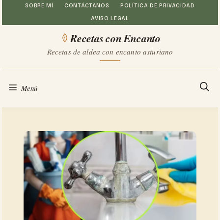
Saltar
SOBRE MÍ
CONTÁCTANOS
POLÍTICA DE PRIVACIDAD
AVISO LEGAL
al
Recetas con Encanto
contenido
Recetas de aldea con encanto asturiano
Menú