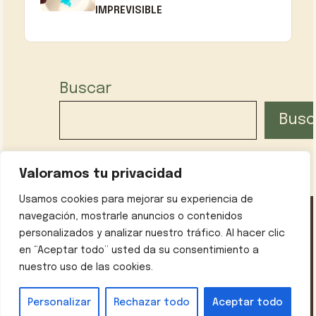
IMPREVISIBLE
Buscar
Busc
Valoramos tu privacidad
Usamos cookies para mejorar su experiencia de
navegación, mostrarle anuncios o contenidos
personalizados y analizar nuestro tráfico. Al hacer clic
Política de privacidad
Contáctanos
Sobre mí
en “Aceptar todo” usted da su consentimiento a
Aviso legal
nuestro uso de las cookies.
© 2026 Recetas con Encanto
• Creado con
GeneratePress
Personalizar
Rechazar todo
Aceptar todo