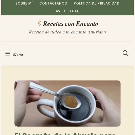
Saltar
SOBRE MÍ
CONTÁCTANOS
POLÍTICA DE PRIVACIDAD
AVISO LEGAL
al
Recetas con Encanto
contenido
Recetas de aldea con encanto asturiano
Menú