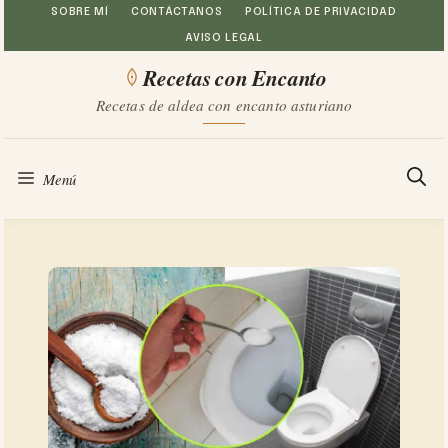
Saltar
SOBRE MÍ
CONTÁCTANOS
POLÍTICA DE PRIVACIDAD
AVISO LEGAL
al
Recetas con Encanto
contenido
Recetas de aldea con encanto asturiano
Menú