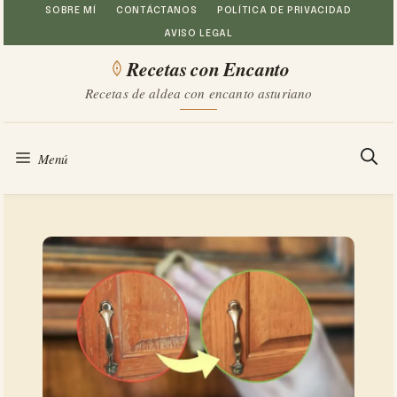
Saltar
SOBRE MÍ
CONTÁCTANOS
POLÍTICA DE PRIVACIDAD
AVISO LEGAL
al
Recetas con Encanto
contenido
Recetas de aldea con encanto asturiano
Menú