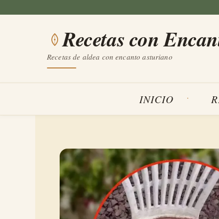
Saltar
al
Recetas con Encan
contenido
Recetas de aldea con encanto asturiano
INICIO
R