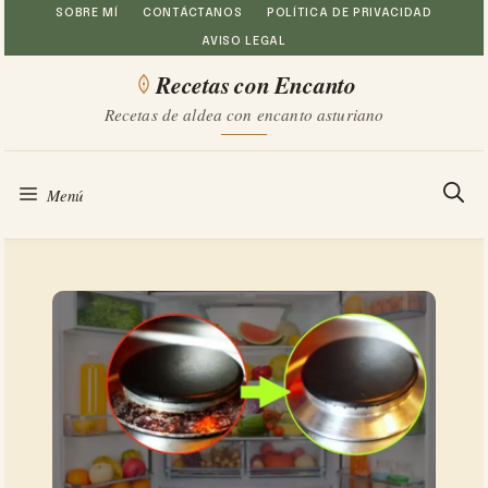
Saltar
SOBRE MÍ
CONTÁCTANOS
POLÍTICA DE PRIVACIDAD
AVISO LEGAL
al
Recetas con Encanto
contenido
Recetas de aldea con encanto asturiano
Menú