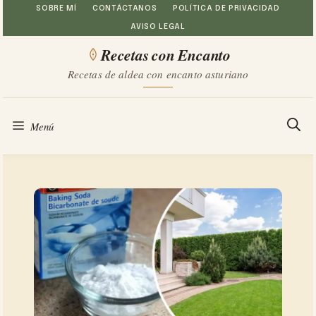
Saltar
SOBRE MÍ
CONTÁCTANOS
POLÍTICA DE PRIVACIDAD
AVISO LEGAL
al
Recetas con Encanto
contenido
Recetas de aldea con encanto asturiano
Menú