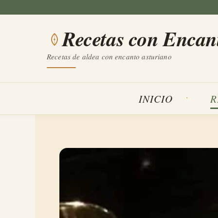
Saltar
al
Recetas con Encan
contenido
Recetas de aldea con encanto asturiano
INICIO
R