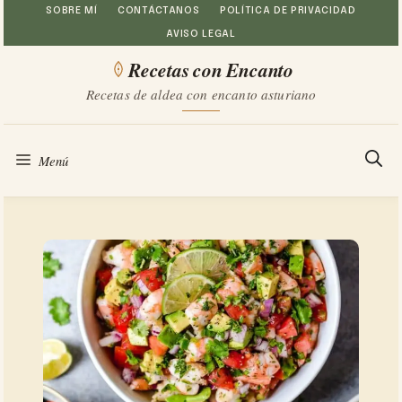
Saltar
SOBRE MÍ
CONTÁCTANOS
POLÍTICA DE PRIVACIDAD
AVISO LEGAL
al
Recetas con Encanto
contenido
Recetas de aldea con encanto asturiano
Menú