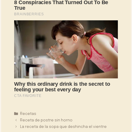
Categorías
Recetas
Receta de postre sin horno
La receta de la sopa que deshincha el vientre