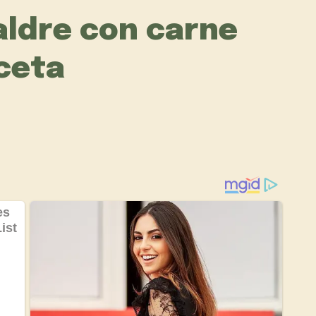
jaldre con carne
ceta
e