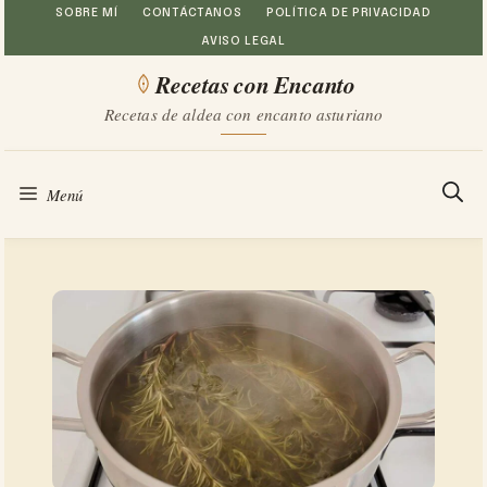
Saltar
SOBRE MÍ
CONTÁCTANOS
POLÍTICA DE PRIVACIDAD
AVISO LEGAL
al
Recetas con Encanto
contenido
Recetas de aldea con encanto asturiano
Menú