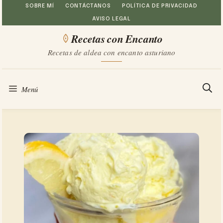
Saltar
SOBRE MÍ
CONTÁCTANOS
POLÍTICA DE PRIVACIDAD
AVISO LEGAL
al
Recetas con Encanto
contenido
Recetas de aldea con encanto asturiano
Menú