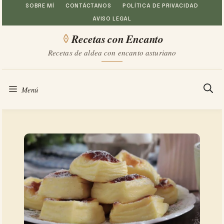
Saltar
SOBRE MÍ
CONTÁCTANOS
POLÍTICA DE PRIVACIDAD
AVISO LEGAL
al
Recetas con Encanto
contenido
Recetas de aldea con encanto asturiano
Menú