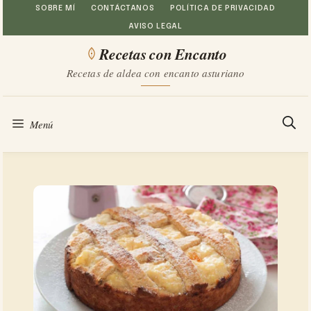
Saltar
SOBRE MÍ
CONTÁCTANOS
POLÍTICA DE PRIVACIDAD
AVISO LEGAL
al
Recetas con Encanto
contenido
Recetas de aldea con encanto asturiano
Menú