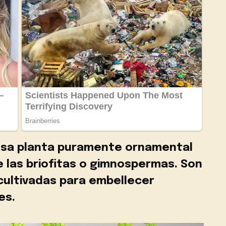
osa planta puramente ornamental
e las briofitas o gimnospermas. Son
 cultivadas para embellecer
es.