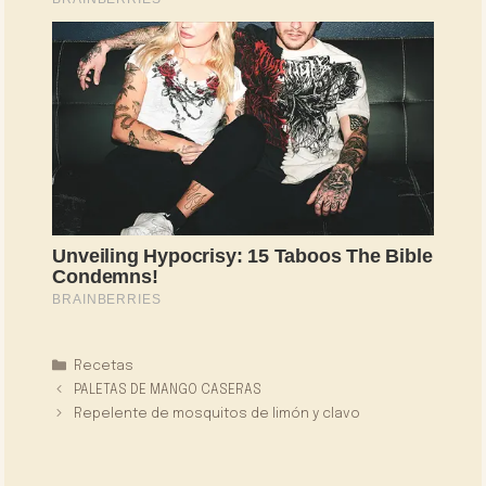
Categorías
Recetas
PALETAS DE MANGO CASERAS
Repelente de mosquitos de limón y clavo