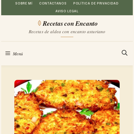
Saltar
SOBRE MÍ
CONTÁCTANOS
POLÍTICA DE PRIVACIDAD
AVISO LEGAL
al
Recetas con Encanto
contenido
Recetas de aldea con encanto asturiano
Menú