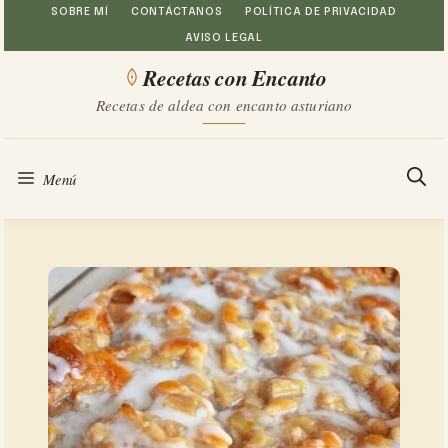
Saltar
SOBRE MÍ
CONTÁCTANOS
POLÍTICA DE PRIVACIDAD
AVISO LEGAL
al
Recetas con Encanto
contenido
Recetas de aldea con encanto asturiano
Menú