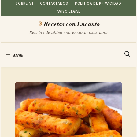
Saltar
SOBRE MÍ
CONTÁCTANOS
POLÍTICA DE PRIVACIDAD
AVISO LEGAL
al
Recetas con Encanto
contenido
Recetas de aldea con encanto asturiano
Menú