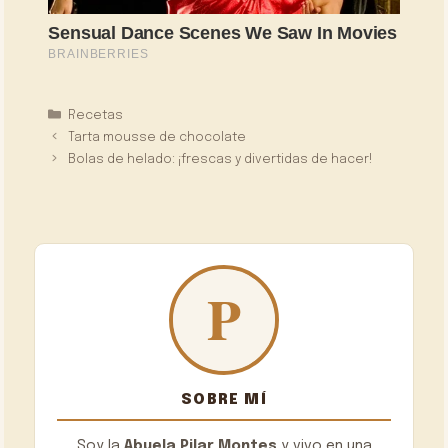
Categorías
Recetas
Tarta mousse de chocolate
Bolas de helado: ¡frescas y divertidas de hacer!
SOBRE MÍ
Soy la
Abuela Pilar Montes
y vivo en una