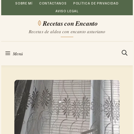
Saltar
SOBRE MÍ
CONTÁCTANOS
POLÍTICA DE PRIVACIDAD
AVISO LEGAL
al
Recetas con Encanto
contenido
Recetas de aldea con encanto asturiano
Menú