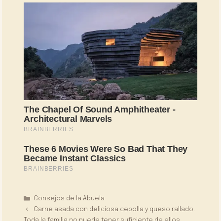
Categorías
Consejos de la Abuela
Carne asada con deliciosa cebolla y queso rallado.
Toda la familia no puede tener suficiente de ellos.